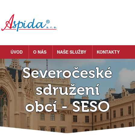
ÚVOD
O NÁS
NAŠE SLUŽBY
KONTAKTY
Severočeské
sdružení
obcí - SESO