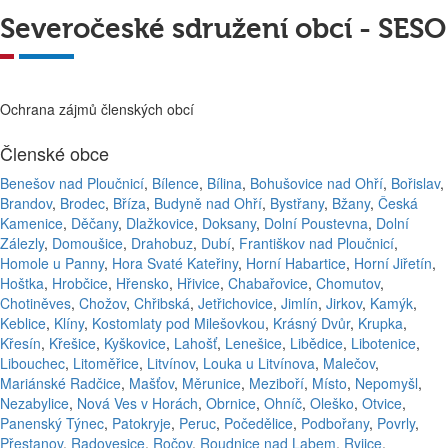
Severočeské sdružení obcí - SESO
Ochrana zájmů členských obcí
Členské obce
Benešov nad Ploučnicí
,
Bílence
,
Bílina
,
Bohušovice nad Ohří
,
Bořislav
,
Brandov
,
Brodec
,
Bříza
,
Budyně nad Ohří
,
Bystřany
,
Bžany
,
Česká
Kamenice
,
Děčany
,
Dlažkovice
,
Doksany
,
Dolní Poustevna
,
Dolní
Zálezly
,
Domoušice
,
Drahobuz
,
Dubí
,
Františkov nad Ploučnicí
,
Homole u Panny
,
Hora Svaté Kateřiny
,
Horní Habartice
,
Horní Jiřetín
,
Hoštka
,
Hrobčice
,
Hřensko
,
Hřivice
,
Chabařovice
,
Chomutov
,
Chotiněves
,
Chožov
,
Chřibská
,
Jetřichovice
,
Jimlín
,
Jirkov
,
Kamýk
,
Keblice
,
Klíny
,
Kostomlaty pod Milešovkou
,
Krásný Dvůr
,
Krupka
,
Křesín
,
Křešice
,
Kyškovice
,
Lahošť
,
Lenešice
,
Libědice
,
Libotenice
,
Libouchec
,
Litoměřice
,
Litvínov
,
Louka u Litvínova
,
Malečov
,
Mariánské Radčice
,
Mašťov
,
Měrunice
,
Meziboří
,
Místo
,
Nepomyšl
,
Nezabylice
,
Nová Ves v Horách
,
Obrnice
,
Ohníč
,
Oleško
,
Otvice
,
Panenský Týnec
,
Patokryje
,
Peruc
,
Počedělice
,
Podbořany
,
Povrly
,
Přestanov
,
Radovesice
,
Ročov
,
Roudnice nad Labem
,
Ryjice
,