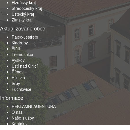
Plzeňský kraj
Středočeský kraj
Ústecký kraj
Zlínský kraj
Aktualizované obce
Rájec-Jestřebí
Kladruby
Štětí
Třemošnice
Vyškov
Ústí nad Orlicí
Římov
Hlinsko
Srby
Puchlovice
Informace
REKLAMNÍ AGENTURA
O nás
Naše služby
Kontakty
Obchodní podmínky