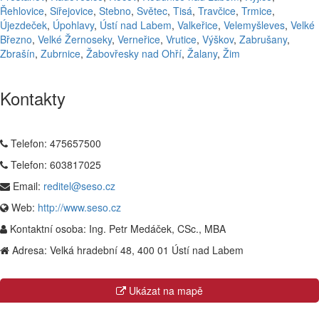
Řehlovice
,
Siřejovice
,
Stebno
,
Světec
,
Tisá
,
Travčice
,
Trmice
,
Újezdeček
,
Úpohlavy
,
Ústí nad Labem
,
Valkeřice
,
Velemyšleves
,
Velké
Březno
,
Velké Žernoseky
,
Verneřice
,
Vrutice
,
Výškov
,
Zabrušany
,
Zbrašín
,
Zubrnice
,
Žabovřesky nad Ohří
,
Žalany
,
Žim
Kontakty
Telefon:
475657500
Telefon:
603817025
Email:
reditel@seso.cz
Web:
http://www.seso.cz
Kontaktní osoba:
Ing. Petr Medáček, CSc., MBA
Adresa:
Velká hradební 48, 400 01 Ústí nad Labem
Ukázat na mapě