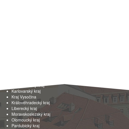
Kraje
Hlavní město Praha
Jihočeský kraj
Jihomoravský kraj
Karlovarský kraj
Kraj Vysočina
Královéhradecký kraj
Liberecký kraj
Moravskoslezský kraj
Olomoucký kraj
Pardubický kraj