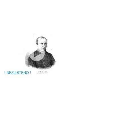
Letecké video PILNÍKOV Z NEBE
Počet obyvatel 1206 (k 1.1.2023), první písemná zmínka: 1357.
Pilníkov se nachází 8 km od Trutnova…
! NEZJISTENO !
! NEZJISTENO !
Město Rousínov leží na úpatí jihovýchodní okrajové části Drahanské
vrchoviny v údolí na pravém břehu…