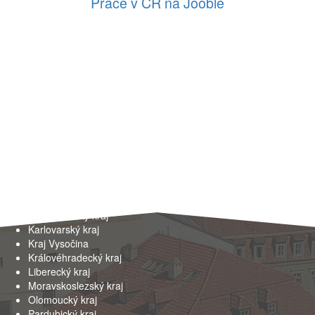
Práce v ČR na Jooble
Kraje
Hlavní město Praha
Jihočeský kraj
Jihomoravský kraj
Karlovarský kraj
Kraj Vysočina
Královéhradecký kraj
Liberecký kraj
Moravskoslezský kraj
Olomoucký kraj
Pardubický kraj