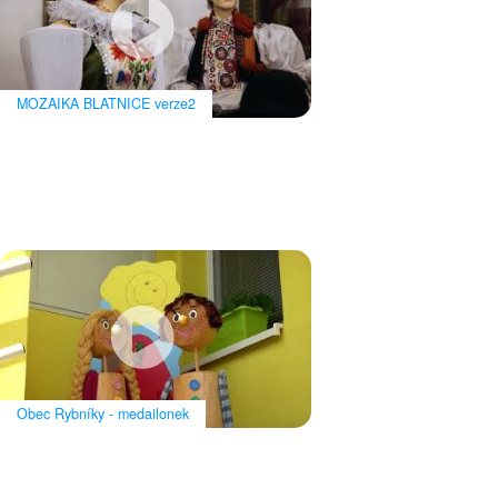
MOZAIKA BLATNICE verze2
MOZAIKA BLATNICE verze2
Pokud se chcete pokochat krásou starých vinných sklepů, vinohradů,
lesů a napít se jiskrného vína,…
Obec Rybníky - medailonek
Obec Rybníky - medailonek
Obec Rybníky leží ve zvýšené terase nad řekou Rokytnou. Příznivá