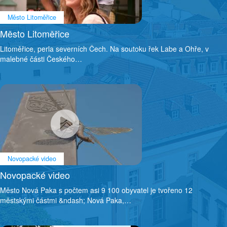
Město Litoměřice
Město Litoměřice
Litoměřice, perla severních Čech. Na soutoku řek Labe a Ohře, v
malebné části Českého…
Novopacké video
Novopacké video
Město Nová Paka s počtem asi 9 100 obyvatel je tvořeno 12
městskými částmi &ndash; Nová Paka,…