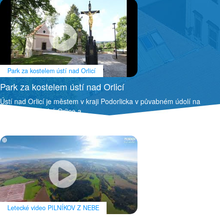
Park za kostelem ústí nad Orlicí
Park za kostelem ústí nad Orlicí
Ústí nad Orlicí je městem v kraji Podorlicka v půvabném údolí na
soutoku řek Tiché Orlice a…
Letecké video PILNÍKOV Z NEBE