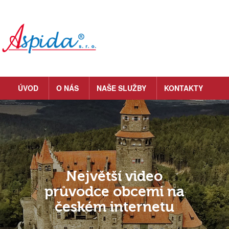
ÚVOD
O NÁS
NAŠE SLUŽBY
KONTAKTY
Největší video
průvodce obcemi na
českém internetu