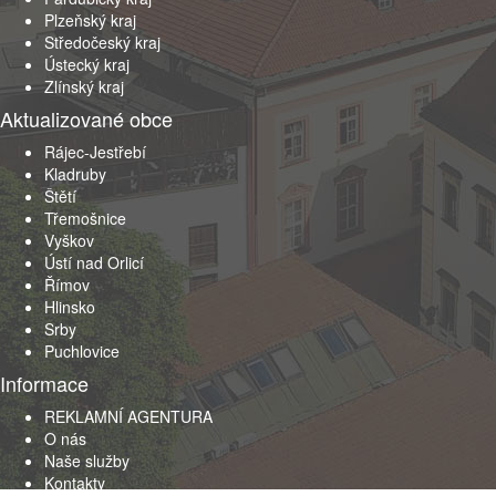
Plzeňský kraj
Středočeský kraj
Ústecký kraj
Zlínský kraj
Aktualizované obce
Rájec-Jestřebí
Kladruby
Štětí
Třemošnice
Vyškov
Ústí nad Orlicí
Římov
Hlinsko
Srby
Puchlovice
Informace
REKLAMNÍ AGENTURA
O nás
Naše služby
Kontakty