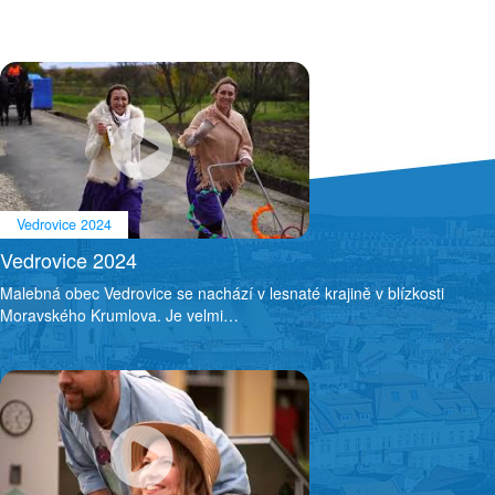
poloha, úrodná půda a blízkost řeky…
Vedrovice 2024
Vedrovice 2024
Malebná obec Vedrovice se nachází v lesnaté krajině v blízkosti
Moravského Krumlova. Je velmi…