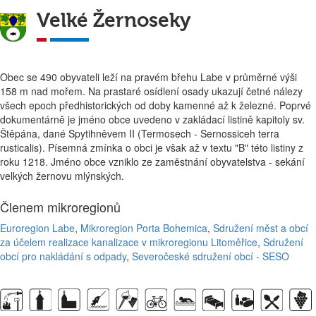
Velké Žernoseky
Obec se 490 obyvateli leží na pravém břehu Labe v průměrné výši
158 m nad mořem. Na prastaré osídlení osady ukazují četné nálezy
všech epoch předhistorických od doby kamenné až k železné. Poprvé
dokumentárně je jméno obce uvedeno v zakládací listině kapitoly sv.
Štěpána, dané Spytihněvem II (Termosech - Sernossiceh terra
rusticalis). Písemná zmínka o obci je však až v textu "B" této listiny z
roku 1218. Jméno obce vzniklo ze zaměstnání obyvatelstva - sekání
velkých žernovu mlýnských.
Členem mikroregionů
Euroregion Labe
,
Mikroregion Porta Bohemica
,
Sdružení měst a obcí
za účelem realizace kanalizace v mikroregionu Litoměřice
,
Sdružení
obcí pro nakládání s odpady
,
Severočeské sdružení obcí - SESO