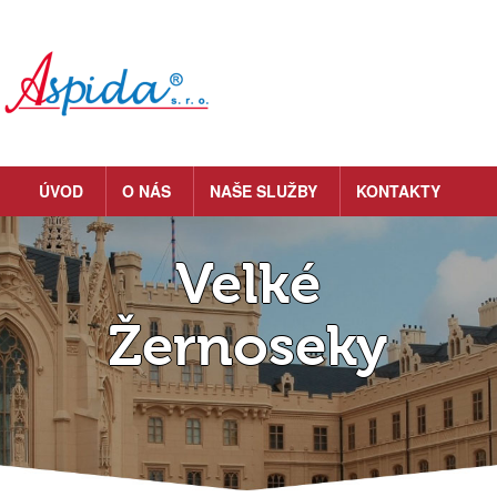
ÚVOD
O NÁS
NAŠE SLUŽBY
KONTAKTY
Velké
Žernoseky