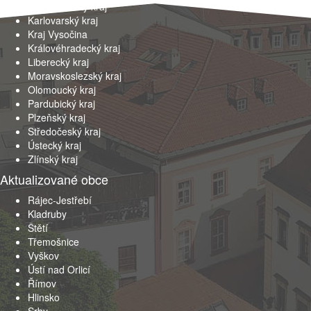
Jihomoravský kraj
Karlovarský kraj
Kraj Vysočina
Královéhradecký kraj
Liberecký kraj
Moravskoslezský kraj
Olomoucký kraj
Pardubický kraj
Plzeňský kraj
Středočeský kraj
Ústecký kraj
Zlínský kraj
Aktualizované obce
Rájec-Jestřebí
Kladruby
Štětí
Třemošnice
Vyškov
Ústí nad Orlicí
Římov
Hlinsko