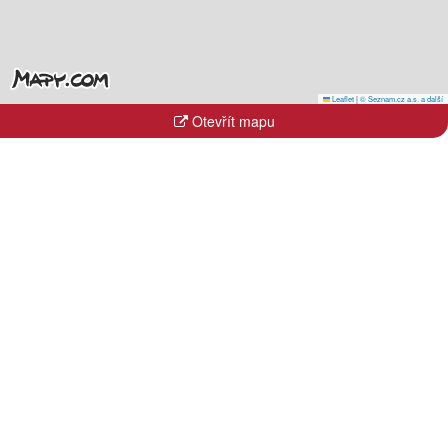
Leaflet
|
© Seznam.cz a.s. a další
Otevřít mapu
Kraje
Hlavní město Praha
Jihočeský kraj