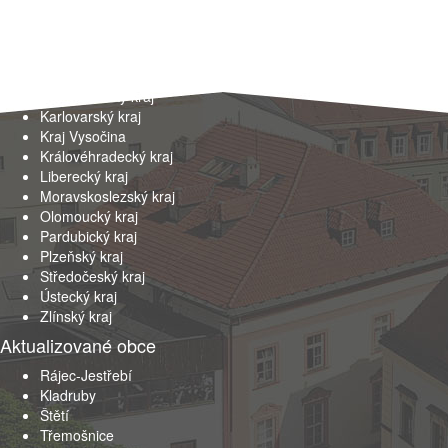
Kraje
Hlavní město Praha
Jihočeský kraj
Jihomoravský kraj
Karlovarský kraj
Kraj Vysočina
Královéhradecký kraj
Liberecký kraj
Moravskoslezský kraj
Olomoucký kraj
Pardubický kraj
Plzeňský kraj
Středočeský kraj
Ústecký kraj
Zlínský kraj
Aktualizované obce
Rájec-Jestřebí
Kladruby
Štětí
Třemošnice