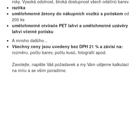
roky. Vysoká odolnost, široká dostupnost všech odstínů barev.
razítka
umělohmotné žetony do nákupních vozíků s potiskem
od
200 ks
umělohmotné otvírače PET lahví a umělohmotné uzávěry
lahví včetně potisku
A mnoho dalšího...
Všechny ceny jsou uvedeny bez DPH 21 % a závisí na:
rozměru, počtu barev, počtu kusů, fotografií apod.
Zavolejte, napište Váš požadavek a my Vám ušijeme kalkulaci
na míru a se vším poradíme.