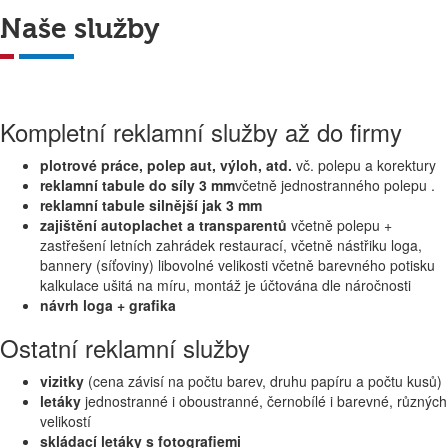
Naše služby
Kompletní reklamní služby až do firmy
plotrové práce, polep aut, výloh, atd.
vč. polepu a korektury
reklamní tabule do síly 3 mm
včetně jednostranného polepu .
reklamní tabule silnější jak 3 mm
zajištění autoplachet a transparentů
včetně polepu +
zastřešení letních zahrádek restaurací, včetně nástřiku loga,
bannery (síťoviny) libovolné velikosti včetně barevného potisku
kalkulace ušitá na míru, montáž je účtována dle náročnosti
návrh loga + grafika
Ostatní reklamní služby
vizitky
(cena závisí na počtu barev, druhu papíru a počtu kusů)
letáky
jednostranné i oboustranné, černobílé i barevné, různých
velikostí
skládací letáky s fotografiemi