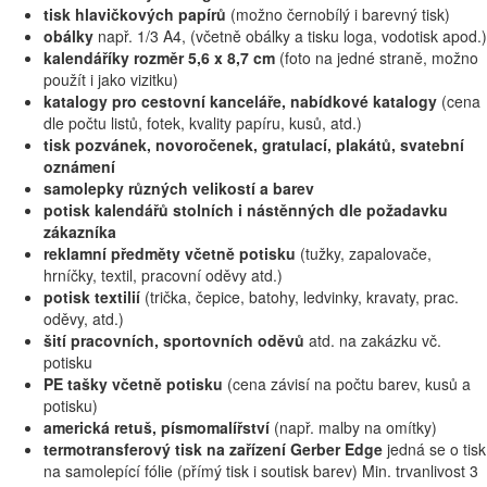
tisk hlavičkových papírů
(možno černobílý i barevný tisk)
obálky
např. 1/3 A4, (včetně obálky a tisku loga, vodotisk apod.)
kalendáříky rozměr 5,6 x 8,7 cm
(foto na jedné straně, možno
použít i jako vizitku)
katalogy pro cestovní kanceláře, nabídkové katalogy
(cena
dle počtu listů, fotek, kvality papíru, kusů, atd.)
tisk pozvánek, novoročenek, gratulací, plakátů, svatební
oznámení
samolepky různých velikostí a barev
potisk kalendářů stolních i nástěnných dle požadavku
zákazníka
reklamní předměty včetně potisku
(tužky, zapalovače,
hrníčky, textil, pracovní oděvy atd.)
potisk textilií
(trička, čepice, batohy, ledvinky, kravaty, prac.
oděvy, atd.)
šití pracovních, sportovních oděvů
atd. na zakázku vč.
potisku
PE tašky včetně potisku
(cena závisí na počtu barev, kusů a
potisku)
americká retuš, písmomalířství
(např. malby na omítky)
termotransferový tisk na zařízení Gerber Edge
jedná se o tisk
na samolepící fólie (přímý tisk i soutisk barev) Min. trvanlivost 3