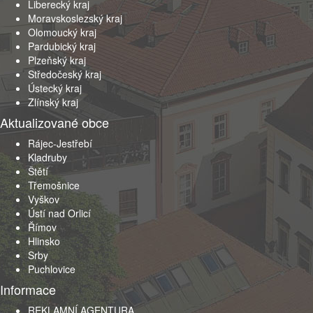
Liberecký kraj
Moravskoslezský kraj
Olomoucký kraj
Pardubický kraj
Plzeňský kraj
Středočeský kraj
Ústecký kraj
Zlínský kraj
Aktualizované obce
Rájec-Jestřebí
Kladruby
Štětí
Třemošnice
Vyškov
Ústí nad Orlicí
Římov
Hlinsko
Srby
Puchlovice
Informace
REKLAMNÍ AGENTURA