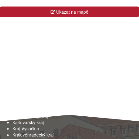
Ukázat na mapě
Kraje
Hlavní město Praha
Jihočeský kraj
Jihomoravský kraj
Karlovarský kraj
Kraj Vysočina
Královéhradecký kraj