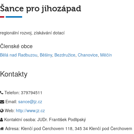
Šance pro jihozápad
regionální rozvoj, získávání dotací
Členské obce
Bělá nad Radbuzou
,
Běšiny
,
Bezdružice
,
Chanovice
,
Měčín
Kontakty
Telefon:
379794511
Email:
sance@jz.cz
Web:
http://www.jz.cz
Kontaktní osoba:
JUDr. František Podlipský
Adresa:
Klenčí pod Čerchovem 118, 345 34 Klenčí pod Čerchovem