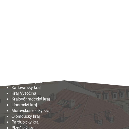
Kraje
Hlavní město Praha
Jihočeský kraj
Jihomoravský kraj
Karlovarský kraj
Kraj Vysočina
Královéhradecký kraj
Liberecký kraj
Moravskoslezský kraj
Olomoucký kraj
Pardubický kraj
Plzeňský kraj