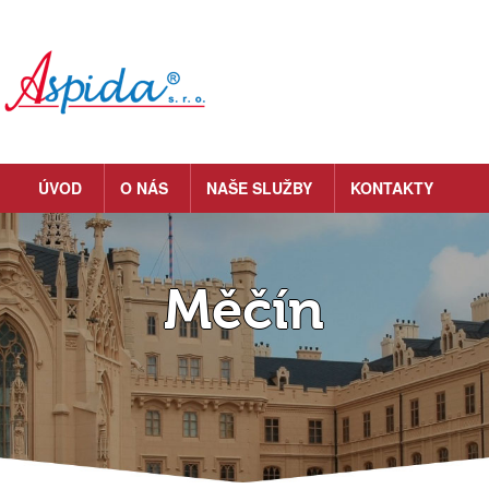
ÚVOD
O NÁS
NAŠE SLUŽBY
KONTAKTY
Měčín