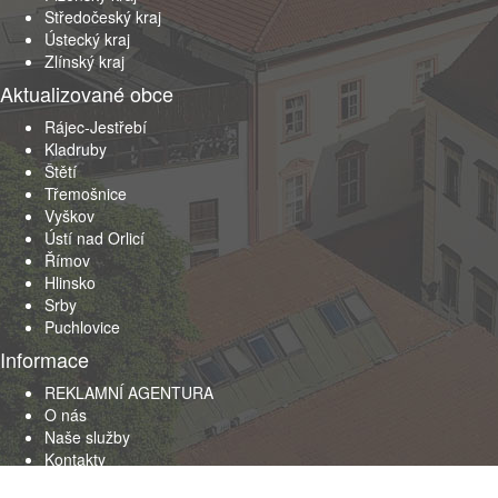
Středočeský kraj
Ústecký kraj
Zlínský kraj
Aktualizované obce
Rájec-Jestřebí
Kladruby
Štětí
Třemošnice
Vyškov
Ústí nad Orlicí
Římov
Hlinsko
Srby
Puchlovice
Informace
REKLAMNÍ AGENTURA
O nás
Naše služby
Kontakty
Obchodní podmínky