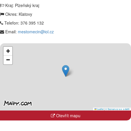
Kraj: Plzeňský kraj
Okres: Klatovy
Telefon:
376 395 132
Email:
mestomecin@iol.cz
+
−
Leaflet
|
© Seznam.cz a.s. a další
Otevřít mapu