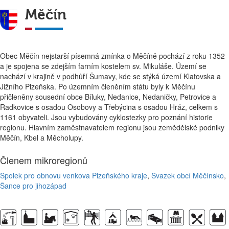
Měčín
Obec Měčín nejstarší písemná zmínka o Měčíně pochází z roku 1352
a je spojena se zdejším farním kostelem sv. Mikuláše. Území se
nachází v krajině v podhůří Šumavy, kde se stýká území Klatovska a
Jižního Plzeňska. Po územním členěním státu byly k Měčínu
přičleněny sousední obce Bíluky, Nedanice, Nedaničky, Petrovice a
Radkovice s osadou Osobovy a Třebýcina s osadou Hráz, celkem s
1161 obyvateli. Jsou vybudovány cyklostezky pro poznání historie
regionu. Hlavním zaměstnavatelem regionu jsou zemědělské podniky
Měčín, Kbel a Měcholupy.
Členem mikroregionů
Spolek pro obnovu venkova Plzeňského kraje
,
Svazek obcí Měčínsko
,
Šance pro jihozápad