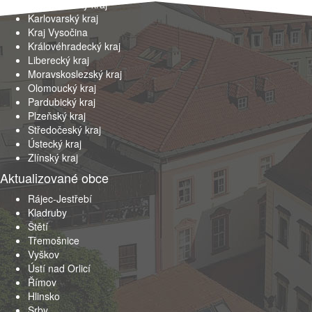
Jihomoravský kraj
Karlovarský kraj
Kraj Vysočina
Královéhradecký kraj
Liberecký kraj
Moravskoslezský kraj
Olomoucký kraj
Pardubický kraj
Plzeňský kraj
Středočeský kraj
Ústecký kraj
Zlínský kraj
Aktualizované obce
Rájec-Jestřebí
Kladruby
Štětí
Třemošnice
Vyškov
Ústí nad Orlicí
Římov
Hlinsko
Srby