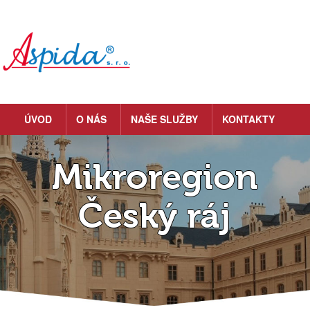
ÚVOD
O NÁS
NAŠE SLUŽBY
KONTAKTY
Mikroregion
Český ráj