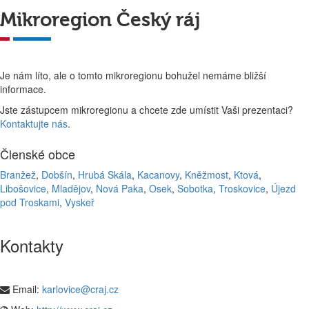
Mikroregion Český ráj
Je nám líto, ale o tomto mikroregionu bohužel nemáme bližší
informace.
Jste zástupcem mikroregionu a chcete zde umístit Vaši prezentaci?
Kontaktujte nás
.
Členské obce
Branžež
,
Dobšín
,
Hrubá Skála
,
Kacanovy
,
Kněžmost
,
Ktová
,
Libošovice
,
Mladějov
,
Nová Paka
,
Osek
,
Sobotka
,
Troskovice
,
Újezd
pod Troskami
,
Vyskeř
Kontakty
Email:
karlovice@craj.cz