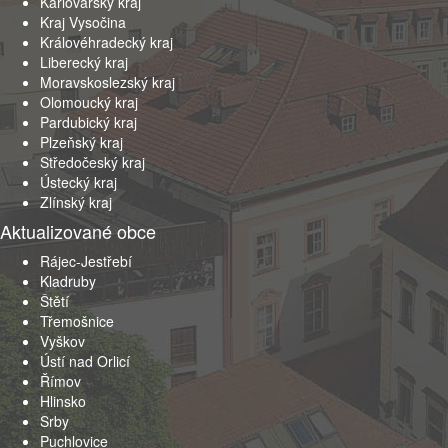
Karlovarský kraj
Kraj Vysočina
Královéhradecký kraj
Liberecký kraj
Moravskoslezský kraj
Olomoucký kraj
Pardubický kraj
Plzeňský kraj
Středočeský kraj
Ústecký kraj
Zlínský kraj
Aktualizované obce
Rájec-Jestřebí
Kladruby
Štětí
Třemošnice
Vyškov
Ústí nad Orlicí
Římov
Hlinsko
Srby
Puchlovice