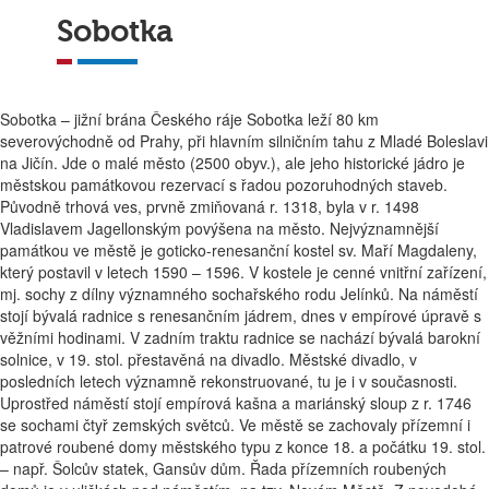
Sobotka
Sobotka – jižní brána Českého ráje Sobotka leží 80 km
severovýchodně od Prahy, při hlavním silničním tahu z Mladé Boleslavi
na Jičín. Jde o malé město (2500 obyv.), ale jeho historické jádro je
městskou památkovou rezervací s řadou pozoruhodných staveb.
Původně trhová ves, prvně zmiňovaná r. 1318, byla v r. 1498
Vladislavem Jagellonským povýšena na město. Nejvýznamnější
památkou ve městě je goticko-renesanční kostel sv. Maří Magdaleny,
který postavil v letech 1590 – 1596. V kostele je cenné vnitřní zařízení,
mj. sochy z dílny významného sochařského rodu Jelínků. Na náměstí
stojí bývalá radnice s renesančním jádrem, dnes v empírové úpravě s
věžními hodinami. V zadním traktu radnice se nachází bývalá barokní
solnice, v 19. stol. přestavěná na divadlo. Městské divadlo, v
posledních letech významně rekonstruované, tu je i v současnosti.
Uprostřed náměstí stojí empírová kašna a mariánský sloup z r. 1746
se sochami čtyř zemských světců. Ve městě se zachovaly přízemní i
patrové roubené domy městského typu z konce 18. a počátku 19. stol.
– např. Šolcův statek, Gansův dům. Řada přízemních roubených