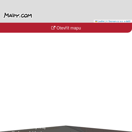
Leaflet
|
© Seznam.cz a.s. a další
Otevřít mapu
Kraje
Hlavní město Praha
Jihočeský kraj
Jihomoravský kraj