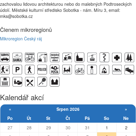
zachovalou lidovou architekturou nebo do malebných Podtroseckých
údolí. Městské kulturní středisko Sobotka - nám. Míru 3, email:
mks@sobotka.cz
Členem mikroregionů
Mikroregion Český ráj
Kalendář akcí
«
Srpen 2026
»
Po
Út
St
Čt
Pá
So
Ne
27
28
29
30
31
1
2