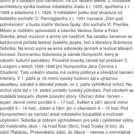
domů je v uličkách pod náměstím, na tzv. Novém Městě. Z novodobé
architektury vyniká budova městského úřadu z r. 1935, spořitelna z r.
1928 a sokolovna z r. 1926. V městském parku stojí skulptura od
italského sochaře Cl. Parmiggianiho z r. 1991 nazvaná „Dům pod
půlměsícem“ a busta malíře Václava Špály, dílo sochaře Vl. Preclíka.
Město je rodištěm spisovatelů a básníků Václava Šolce a Fráni
Šrámka, jehož muzeum a archiv lze navštívit. Na začátku července se
každoročně pořádá festival českého jazyka, řeči a literatury Šrámkova
Sobotka. Na konci srpna se koná sobotecký jarmark a festival lidových
řemesel. Dominantou Sobotecka je zámek Humprecht, který je
národní kulturní památkou. Původně lovecký zámek byl postaven C.
Luragem v letech 1666-1668 pro Humprechta Jana Černína z
Chudenic. Tato unikátní stavba má oválný půdorys a převážně barokní
interiéry. V 1. patře je 16 metrů vysoký hodovní sál s výraznou
akustikou, pánské a dámské pokoje, ve 2. patře vyhlídkový ochoz. Na
vrchol věže byl v 19. století umístěn turecký půlměsíc. Pod zámkem se
rozkládá lesopark, zbytek původní obory. Otvírací doba: červen –
srpen: denně mimo pondělí 9 – 17 hod., květen a září: denně mimo
pondělí 9 – 16 hod., duben a říjen: jen o víkendech 9 – 15 hod. Pod
Humprechtem se nachází areál městského koupaliště s možností
ubytování. Sobotka je dobrým východiskem pro pěší i cyklistické výlety
do malebného okolí – na hrad Kost (5km), hrad Trosky (9 km), do
údolí Plakánku, Prokopského údolí, do Vesce – vesnice s mimořádně