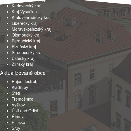
Karlovarský kraj
Kraj Vysočina
Královéhradecký kraj
Liberecký kraj
Moravskoslezský kraj
Olomoucký kraj
Pardubický kraj
Plzeňský kraj
Středočeský kraj
Ústecký kraj
Zlínský kraj
Aktualizované obce
Rájec-Jestřebí
Kladruby
Štětí
Třemošnice
Vyškov
Ústí nad Orlicí
Římov
Hlinsko
Srby