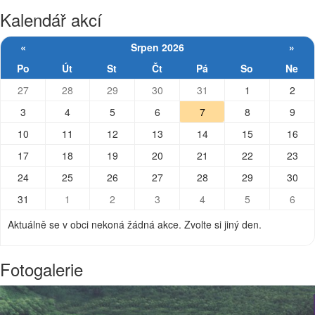
Kalendář akcí
«
Srpen 2026
»
Po
Út
St
Čt
Pá
So
Ne
27
28
29
30
31
1
2
3
4
5
6
7
8
9
10
11
12
13
14
15
16
17
18
19
20
21
22
23
24
25
26
27
28
29
30
31
1
2
3
4
5
6
Aktuálně se v obci nekoná žádná akce. Zvolte si jiný den.
Fotogalerie