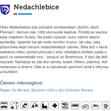
Nedachlebice
Obec Nedachlebice byly původně zeměpanským zbožím, které
Přemysl I. daroval roku 1209 olomoucké kapitule. Později se vesnice
stala majetkem Kuželů. Na tradici navázal i autor návrhů obecní
symboliky. Uplatněn byl jak motiv vinného hroznu, tak ryby, coby
připomínka kdysi četných nedachlebských rybníků. Štika drží v tlamě
osekanou větev, symbol převzatý z erbu někdejších držitelů osady a
pánů na nedachlebské tvrzi - Janaurů ze Strachnova. V obci žije 800
obyvatel. Nacházejí se zde dva rybníky, kostel, hřbitov, pálenice, dvě
restaurace a vinárna. Dále je tu vybudován sportovní areál s tribunou
a kluzištěm.
Členem mikroregionů
Region Za Moravú
,
Sdružení měst a obcí Východní Moravy