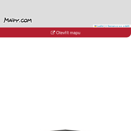
Leaflet
|
© Seznam.cz a.s. a další
Otevřít mapu
Kraje
Hlavní město Praha
Jihočeský kraj
Jihomoravský kraj