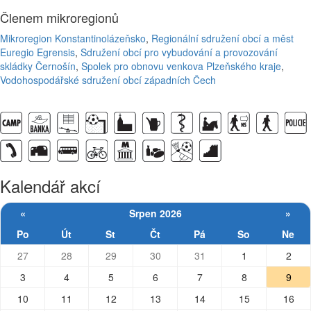
Členem mikroregionů
Mikroregion Konstantinolázeňsko
,
Regionální sdružení obcí a měst
Euregio Egrensis
,
Sdružení obcí pro vybudování a provozování
skládky Černošín
,
Spolek pro obnovu venkova Plzeňského kraje
,
Vodohospodářské sdružení obcí západních Čech
Kalendář akcí
«
Srpen 2026
»
Po
Út
St
Čt
Pá
So
Ne
27
28
29
30
31
1
2
3
4
5
6
7
8
9
10
11
12
13
14
15
16