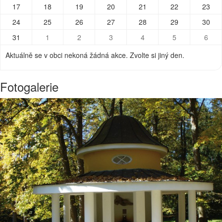
17
18
19
20
21
22
23
24
25
26
27
28
29
30
31
1
2
3
4
5
6
Aktuálně se v obci nekoná žádná akce. Zvolte si jiný den.
Fotogalerie