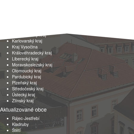
Kraje
Hlavní město Praha
Jihočeský kraj
Jihomoravský kraj
Karlovarský kraj
Kraj Vysočina
Královéhradecký kraj
Liberecký kraj
Moravskoslezský kraj
Olomoucký kraj
Pardubický kraj
Plzeňský kraj
Středočeský kraj
Ústecký kraj
Zlínský kraj
Aktualizované obce
Rájec-Jestřebí
Kladruby
Štětí