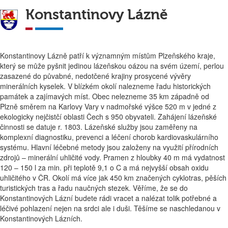
Konstantinovy Lázně
Konstantinovy Lázně patří k významným místům Plzeňského kraje,
který se může pyšnit jedinou lázeňskou oázou na svém území, perlou
zasazené do půvabné, nedotčené krajiny prosycené vývěry
minerálních kyselek. V blízkém okolí nalezneme řadu historických
památek a zajímavých míst. Obec nelezneme 35 km západně od
Plzně směrem na Karlovy Vary v nadmořské výšce 520 m v jedné z
ekologicky nejčistčí oblasti Čech s 950 obyvateli. Zahájení lázeňské
činnosti se datuje r. 1803. Lázeňské služby jsou zaměřeny na
komplexní diagnostiku, prevenci a léčení chorob kardiovaskulárního
systému. Hlavní léčebné metody jsou založeny na využití přírodních
zdrojů – minerální uhličité vody. Pramen z hloubky 40 m má vydatnost
120 – 150 l za min. při teplotě 9,1 o C a má nejvyšší obsah oxidu
uhličitého v ČR. Okolí má více jak 450 km značených cyklotras, pěších
turistických tras a řadu naučných stezek. Věříme, že se do
Konstantinových Lázní budete rádi vracet a nalézat tolik potřebné a
léčivé pohlazení nejen na srdci ale i duši. Těšíme se naschledanou v
Konstantinových Lázních.