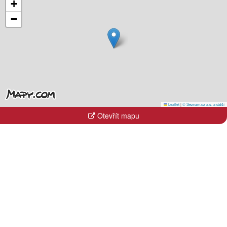
+
−
Leaflet
|
© Seznam.cz a.s. a další
Otevřít mapu