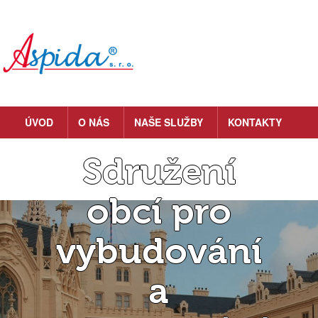
ÚVOD
O NÁS
NAŠE SLUŽBY
KONTAKTY
Sdružení
obcí pro
vybudování
a