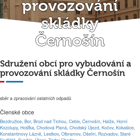
provozování
skládky
Černošín
Sdružení obcí pro vybudování a
provozování skládky Černošín
sběr a zpracování ostatních odpadů
Členské obce
Bezdružice
,
Bor
,
Brod nad Tichou
,
Cebiv
,
Černošín
,
Halže
,
Horní
Kozolupy
,
Hošťka
,
Chodová Planá
,
Chodský Újezd
,
Kočov
,
Kokašice
,
Konstantinovy Lázně
,
Lestkov
,
Olbramov
,
Ošelín
,
Rozvadov
,
Staré