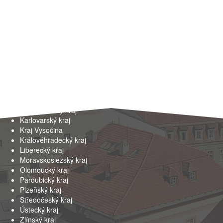
Kraje
Hlavní město Praha
Jihočeský kraj
Jihomoravský kraj
Karlovarský kraj
Kraj Vysočina
Královéhradecký kraj
Liberecký kraj
Moravskoslezský kraj
Olomoucký kraj
Pardubický kraj
Plzeňský kraj
Středočeský kraj
Ústecký kraj
Zlínský kraj