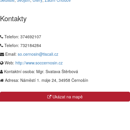
Sedliště
,
Svojšín
,
Úterý
,
Zadní Chodov
Kontakty
Telefon:
374692107
Telefon:
732184284
Email:
so.cernosin@tiscali.cz
Web:
http://www.soccernosin.cz
Kontaktní osoba:
Mgr. Svatava Štěrbová
Adresa:
Náměstí 1. máje 24, 34958 Černošín
Ukázat na mapě