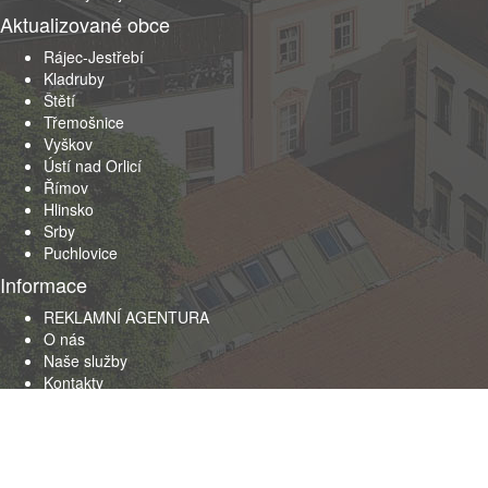
Aktualizované obce
Rájec-Jestřebí
Kladruby
Štětí
Třemošnice
Vyškov
Ústí nad Orlicí
Římov
Hlinsko
Srby
Puchlovice
Informace
REKLAMNÍ AGENTURA
O nás
Naše služby
Kontakty
Obchodní podmínky