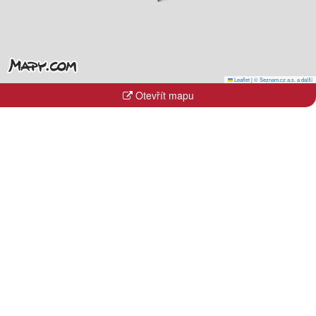
Leaflet
|
© Seznam.cz a.s. a další
Otevřít mapu
Kraje
Hlavní město Praha