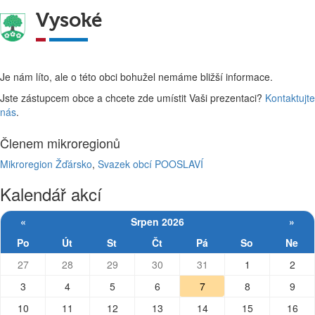
Vysoké
Je nám líto, ale o této obci bohužel nemáme bližší informace.
Jste zástupcem obce a chcete zde umístit Vaši prezentaci?
Kontaktujte
nás
.
Členem mikroregionů
Mikroregion Žďársko
,
Svazek obcí POOSLAVÍ
Kalendář akcí
«
Srpen 2026
»
Po
Út
St
Čt
Pá
So
Ne
27
28
29
30
31
1
2
3
4
5
6
7
8
9
10
11
12
13
14
15
16