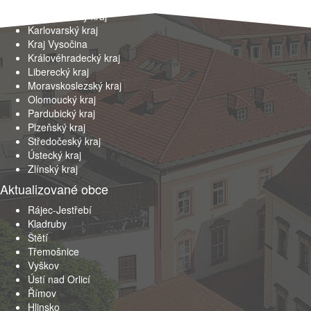
Jihočeský kraj
Jihomoravský kraj
Karlovarský kraj
Kraj Vysočina
Královéhradecký kraj
Liberecký kraj
Moravskoslezský kraj
Olomoucký kraj
Pardubický kraj
Plzeňský kraj
Středočeský kraj
Ústecký kraj
Zlínský kraj
Aktualizované obce
Rájec-Jestřebí
Kladruby
Štětí
Třemošnice
Vyškov
Ústí nad Orlicí
Římov
Hlinsko