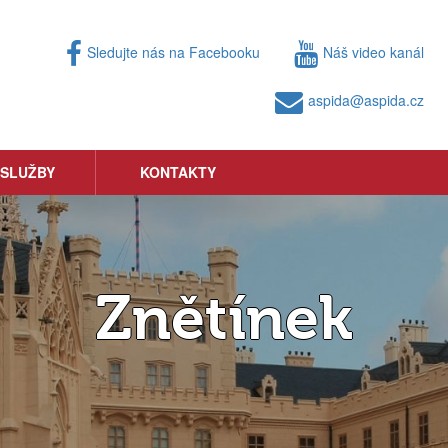
Sledujte nás na Facebooku
Náš video kanál
aspida@aspida.cz
 SLUŽBY
KONTAKTY
Znětínek