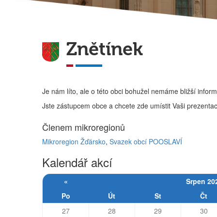
Znětínek
Je nám líto, ale o této obci bohužel nemáme bližší infor
Jste zástupcem obce a chcete zde umístit Vaši prezenta
Členem mikroregionů
Mikroregion Žďársko
,
Svazek obcí POOSLAVÍ
Kalendář akcí
«
Srpen 20
Po
Út
St
Čt
27
28
29
30