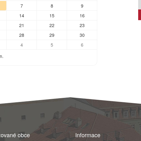
7
8
9
14
15
16
21
22
23
28
29
30
4
5
6
n.
zované obce
Informace