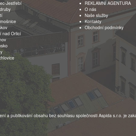
ec-Jestřebí
REKLAMNÍ AGENTURA
druby
O nás
tí
Naše služby
emošnice
Kontakty
škov
Obchodní podmínky
í nad Orlicí
mov
nsko
by
hlovice
ení a publikování obsahu bez souhlasu společnosti Aspida s.r.o. je za