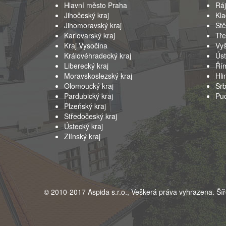
Hlavní město Praha
Ráj
Jihočeský kraj
Kla
Jihomoravský kraj
Ště
Karlovarský kraj
Tř
Kraj Vysočina
Vy
Královéhradecký kraj
Úst
Liberecký kraj
Ří
Moravskoslezský kraj
Hli
Olomoucký kraj
Sr
Pardubický kraj
Puc
Plzeňský kraj
Středočeský kraj
Ústecký kraj
Zlínský kraj
© 2010-2017 Aspida s.r.o., Veškerá práva vyhrazena. Šíř