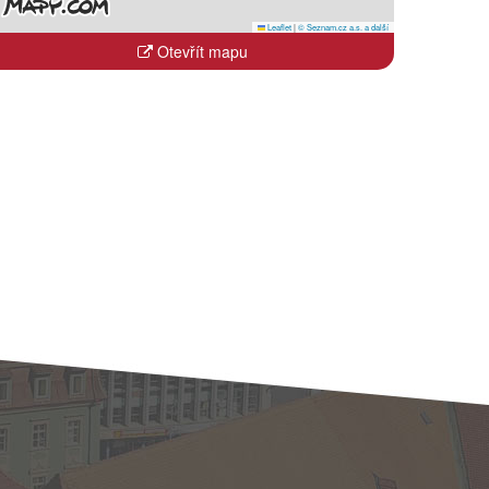
Leaflet
|
© Seznam.cz a.s. a další
Otevřít mapu