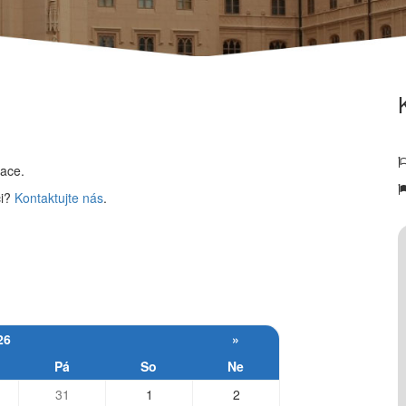
mace.
ci?
Kontaktujte nás
.
26
»
Pá
So
Ne
31
1
2