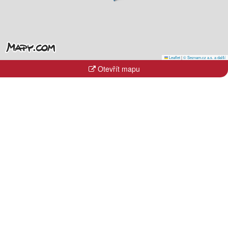
Leaflet
|
© Seznam.cz a.s. a další
Otevřít mapu
Kraje
Hlavní město Praha