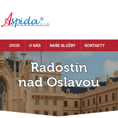
ÚVOD
O NÁS
NAŠE SLUŽBY
KONTAKTY
Radostín
nad Oslavou