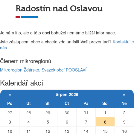
Radostín nad Oslavou
Je nám líto, ale o této obci bohužel nemáme bližší informace.
Jste zástupcem obce a chcete zde umístit Vaši prezentaci?
Kontaktujte
nás
.
Členem mikroregionů
Mikroregion Žďársko
,
Svazek obcí POOSLAVÍ
Kalendář akcí
«
Srpen 2026
»
Po
Út
St
Čt
Pá
So
Ne
27
28
29
30
31
1
2
3
4
5
6
7
8
9
10
11
12
13
14
15
16