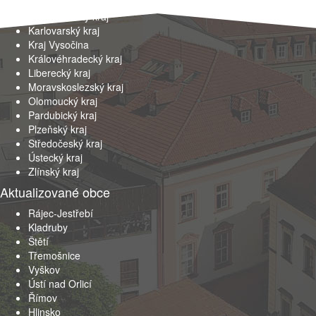
Jihočeský kraj
Jihomoravský kraj
Karlovarský kraj
Kraj Vysočina
Královéhradecký kraj
Liberecký kraj
Moravskoslezský kraj
Olomoucký kraj
Pardubický kraj
Plzeňský kraj
Středočeský kraj
Ústecký kraj
Zlínský kraj
Aktualizované obce
Rájec-Jestřebí
Kladruby
Štětí
Třemošnice
Vyškov
Ústí nad Orlicí
Římov
Hlinsko