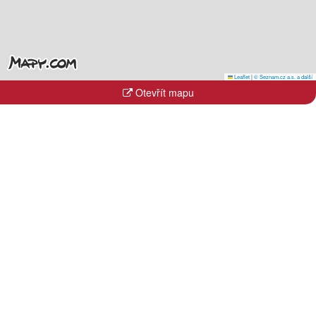
Leaflet
|
© Seznam.cz a.s. a další
Otevřít mapu
Kraje
Hlavní město Praha
Jihočeský kraj