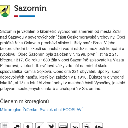
Sazomín
Sazomín je vzdálen 5 kilometrů východním směrem od města Žďár
nad Sázavou v severovýchodní části Českomoravské vrchoviny. Obcí
protéká řeka Oslava a prochází silnice I. třídy směr Brno. V jeho
bezprostřední blízkosti se nachází vodní nádrž s možností koupání a
rybolovu. Obec Sazomín byla založen v r. 1296, první listina z 21.
března 1317. Od roku 1880 žila v obci Sazomíně spisovatelka Vlasta
Pittnerová, v letech II. světové války zde učí na místní škole
spisovatelka Kamila Sojková. Obec čítá 221 obyvatel. Spolky: sbor
dobrovolných hasičů, který byl založen v r. 1910. Důkazem o vhodné
lokalitě, ať již na letní či zimní pobyt v malebné části Vysočiny, je stálé
přibývání spokojených chatařů a chalupářů v Sazomíně.
Členem mikroregionů
Mikroregion Žďársko
,
Svazek obcí POOSLAVÍ