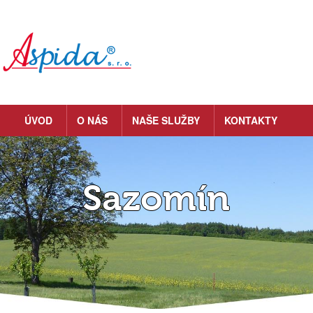
ÚVOD
O NÁS
NAŠE SLUŽBY
KONTAKTY
Sazomín