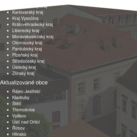
Jihomoravský kraj
Karlovarský kraj
Kraj Vysočina
Královéhradecký kraj
Liberecký kraj
Moravskoslezský kraj
Olomoucký kraj
Pardubický kraj
Plzeňský kraj
Středočeský kraj
Ústecký kraj
Zlínský kraj
Aktualizované obce
Rájec-Jestřebí
Kladruby
Štětí
Třemošnice
Vyškov
Ústí nad Orlicí
Římov
Hlinsko