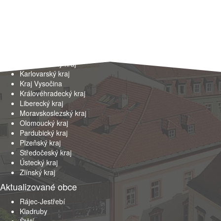
Kraje
Hlavní město Praha
Jihočeský kraj
Jihomoravský kraj
Karlovarský kraj
Kraj Vysočina
Královéhradecký kraj
Liberecký kraj
Moravskoslezský kraj
Olomoucký kraj
Pardubický kraj
Plzeňský kraj
Středočeský kraj
Ústecký kraj
Zlínský kraj
Aktualizované obce
Rájec-Jestřebí
Kladruby