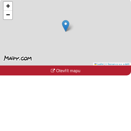
+
−
Leaflet
|
© Seznam.cz a.s. a další
Otevřít mapu