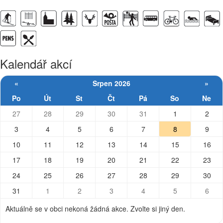
Kalendář akcí
«
Srpen 2026
»
Po
Út
St
Čt
Pá
So
Ne
27
28
29
30
31
1
2
3
4
5
6
7
8
9
10
11
12
13
14
15
16
17
18
19
20
21
22
23
24
25
26
27
28
29
30
31
1
2
3
4
5
6
Aktuálně se v obci nekoná žádná akce. Zvolte si jiný den.