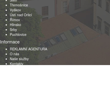
Štětí
Třemošnice
Vyškov
Ústí nad Orlicí
Římov
Hlinsko
Srby
Puchlovice
Informace
REKLAMNÍ AGENTURA
O nás
Naše služby
Kontakty
Obchodní podmínky
© 2010-2017 Aspida s.r.o., Veškerá práva vyhrazena. Šíření a
publikování obsahu bez souhlasu společnosti Aspida s.r.o. je
zakázáno.