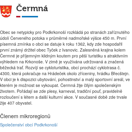
Čermná
Obec se netypicky pro Podkrkonoší rozkládá po stranách zaříznutého
údolí Červeného potoka v průměrné nadmořské výšce 450 m. První
písemná zmínka o obci se datuje k roku 1362, kdy zde hospodařil
první známý držitel obec Tyček z Ivanovic. Zalesněná krajina kolem
Čermné je příjemným klidným koutem pro pěší turistiku s atraktivním
výhledem na Krkonoše. V zimě je využívána udržovaná a značená
běžecká trať. Rozvíjí se cykloturistika, obcí prochází cyklotrasa č.
4300, která pokračuje na Hrádeček okolo zříceniny, hrádku Břecštejn.
V obci je k dispozici ubytování, pohostinství a malý sportovní areál, ve
kterém je možnost se vykoupat. Čermná žije čilým společenským
životem. Pořádají se zde plesy, karneval, tradiční pouť, pravidelně
rozloučení s létem a další kulturní akce. V současné době zde trvale
žije 407 obyvatel.
Členem mikroregionů
Společenství obcí Podkrkonoší