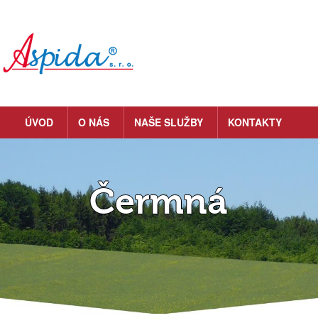
ÚVOD
O NÁS
NAŠE SLUŽBY
KONTAKTY
Čermná