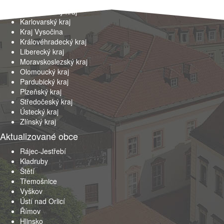
Jihočeský kraj
Jihomoravský kraj
Karlovarský kraj
Kraj Vysočina
Královéhradecký kraj
Liberecký kraj
Moravskoslezský kraj
Olomoucký kraj
Pardubický kraj
Plzeňský kraj
Středočeský kraj
Ústecký kraj
Zlínský kraj
Aktualizované obce
Rájec-Jestřebí
Kladruby
Štětí
Třemošnice
Vyškov
Ústí nad Orlicí
Římov
Hlinsko