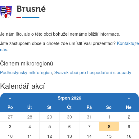
Brusné
Je nám líto, ale o této obci bohužel nemáme bližší informace.
Jste zástupcem obce a chcete zde umístit Vaši prezentaci?
Kontaktujte
nás
.
Členem mikroregionů
Podhostýnský mikroregion
,
Svazek obcí pro hospodaření s odpady
Kalendář akcí
«
Srpen 2026
»
Po
Út
St
Čt
Pá
So
Ne
27
28
29
30
31
1
2
3
4
5
6
7
8
9
10
11
12
13
14
15
16