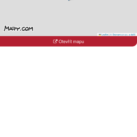
Leaflet
|
© Seznam.cz a.s. a další
Otevřít mapu
Kraje
Hlavní město Praha