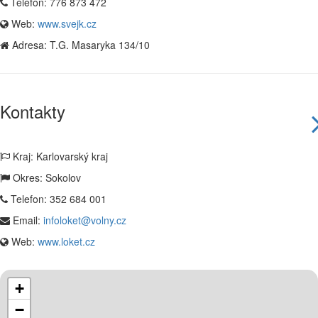
Telefon:
776 873 472
Web:
www.svejk.cz
Adresa:
T.G. Masaryka 134/10
Kontakty
Kraj: Karlovarský kraj
Okres: Sokolov
Telefon:
352 684 001
Email:
infoloket@volny.cz
Web:
www.loket.cz
+
−