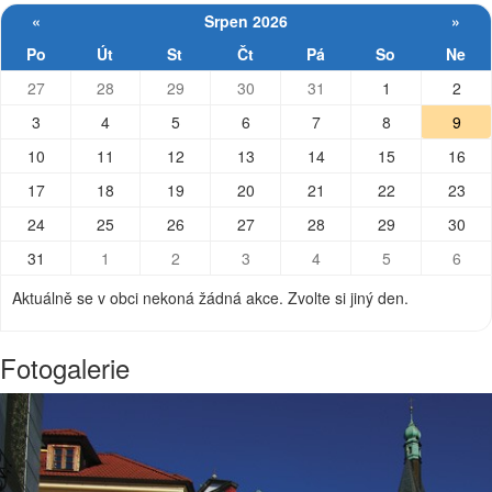
«
Srpen 2026
»
Po
Út
St
Čt
Pá
So
Ne
27
28
29
30
31
1
2
3
4
5
6
7
8
9
10
11
12
13
14
15
16
17
18
19
20
21
22
23
24
25
26
27
28
29
30
31
1
2
3
4
5
6
Aktuálně se v obci nekoná žádná akce. Zvolte si jiný den.
Fotogalerie