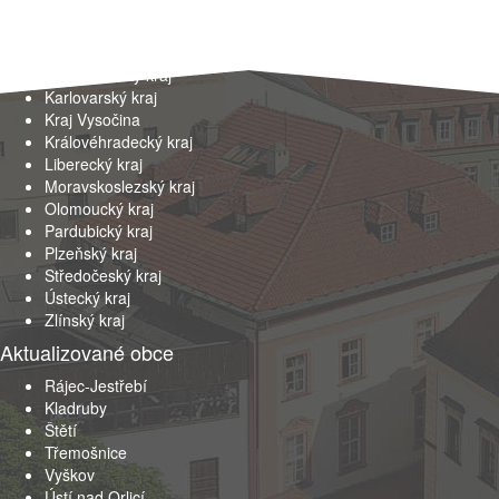
Hlavní město Praha
Jihočeský kraj
Jihomoravský kraj
Karlovarský kraj
Kraj Vysočina
Královéhradecký kraj
Liberecký kraj
Moravskoslezský kraj
Olomoucký kraj
Pardubický kraj
Plzeňský kraj
Středočeský kraj
Ústecký kraj
Zlínský kraj
Aktualizované obce
Rájec-Jestřebí
Kladruby
Štětí
Třemošnice
Vyškov
Ústí nad Orlicí