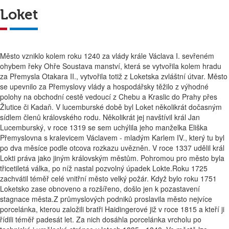
Loket
Město vzniklo kolem roku 1240 za vlády krále Václava I. sevřeném
ohybem řeky Ohře Soustava manství, která se vytvořila kolem hradu
za Přemysla Otakara II., vytvořila totiž z Loketska zvláštní útvar. Město
se upevnilo za Přemyslovy vlády a hospodářsky těžilo z výhodné
polohy na obchodní cestě vedoucí z Chebu a Kraslic do Prahy přes
Žlutice či Kadaň. V lucemburské době byl Loket několikrát dočasným
sídlem členů královského rodu. Několikrát jej navštívil král Jan
Lucemburský, v roce 1319 se sem uchýlila jeho manželka Eliška
Přemyslovna s kralevicem Václavem - mladým Karlem IV., který tu byl
po dva měsíce podle otcova rozkazu uvězněn. V roce 1337 udělil král
Lokti práva jako jiným královským městům. Pohromou pro město byla
třicetiletá válka, po níž nastal pozvolný úpadek Lokte.Roku 1725
zachvátil téměř celé vnitřní město velký požár. Když bylo roku 1751
Loketsko zase obnoveno a rozšířeno, došlo jen k pozastavení
stagnace města.Z průmyslových podniků proslavila město nejvíce
porcelánka, kterou založili bratři Haidingerové již v roce 1815 a kteří ji
řídili téměř padesát let. Za nich dosáhla porcelánka vrcholu po