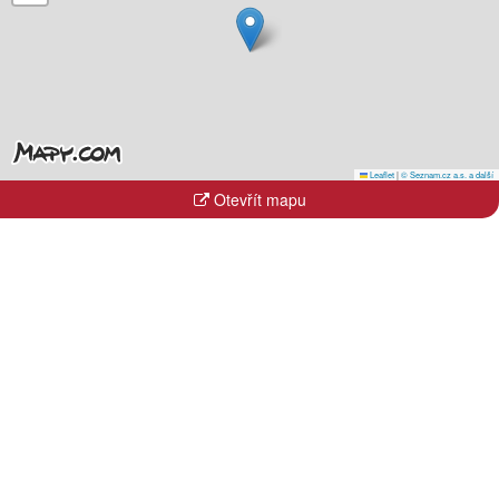
Leaflet
|
© Seznam.cz a.s. a další
Otevřít mapu
Kraje