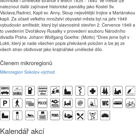
technické i umělecké stránce v letech 1835 - 1840. Ve městě lze
naleznout další zajímavé historické památky jako Kostel Sv.
Václava,Radnici, Kapli sv. Anny, Sloup nejsvětější trojice a Mariánskou
kapli. Za účasti velkého množství obyvatel města byl na jaře 1949
vybudován amfiteátr, který byl slavnostně otevřen 2. Července 1949 a
to uvedením Dvořákovy Rusalky v provedení souboru Národního
divadla Praha. Johann Wolfgang Goethe: (Motto) "Dnes jsme byli v
Lokti, který je nade všechen popis překrásně položen a lze jej ze
všech stran obdivovat jako krajinářské umělecké dílo.
Členem mikroregionů
Mikroregion Sokolov-východ
Kalendář akcí