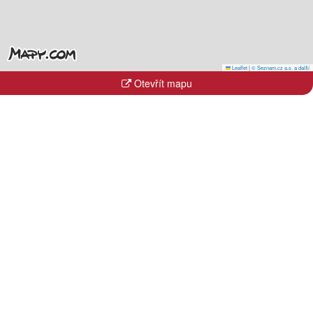
Leaflet
|
© Seznam.cz a.s. a další
Otevřít mapu
Kraje
Hlavní město Praha
Jihočeský kraj