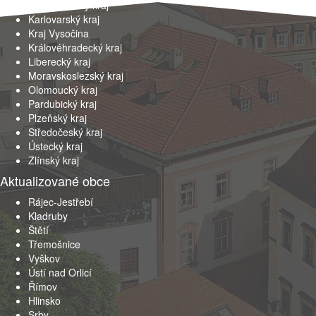
Jihomoravský kraj
Karlovarský kraj
Kraj Vysočina
Královéhradecký kraj
Liberecký kraj
Moravskoslezský kraj
Olomoucký kraj
Pardubický kraj
Plzeňský kraj
Středočeský kraj
Ústecký kraj
Zlínský kraj
Aktualizované obce
Rájec-Jestřebí
Kladruby
Štětí
Třemošnice
Vyškov
Ústí nad Orlicí
Římov
Hlinsko
Srby