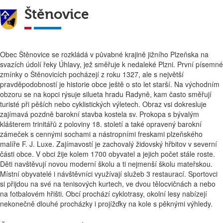
Štěnovice
Obec Štěnovice se rozkládá v půvabné krajině jižního Plzeňska na
svazích údolí řeky Úhlavy, jež směřuje k nedaleké Plzni. První písemné
zmínky o Štěnovicích pocházejí z roku 1327, ale s největší
pravděpodobností je historie obce ještě o sto let starší. Na východním
obzoru se na kopci rýsuje silueta hradu Radyně, kam často směřují
turisté při pěších nebo cyklistických výletech. Obraz vsi dokresluje
zajímavá pozdně barokní stavba kostela sv. Prokopa s bývalým
klášterem trinitářů z poloviny 18. století a také opravený barokní
zámeček s cennými sochami a nástropními freskami plzeňského
malíře F. J. Luxe. Zajímavostí je zachovalý židovský hřbitov v severní
části obce. V obci žije kolem 1700 obyvatel a jejich počet stále roste.
Děti navštěvují novou moderní školu a ti nejmenší školu mateřskou.
Místní obyvatelé i návštěvníci využívají služeb 3 restaurací. Sportovci
si přijdou na své na tenisových kurtech, ve dvou tělocvičnách a nebo
na fotbalovém hřišti. Obcí prochází cyklotrasy, okolní lesy nabízejí
nekonečně dlouhé procházky i projížďky na kole s pěknými výhledy.