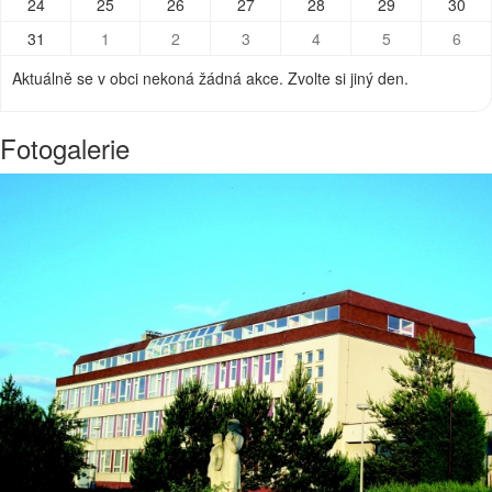
24
25
26
27
28
29
30
31
1
2
3
4
5
6
Aktuálně se v obci nekoná žádná akce. Zvolte si jiný den.
Fotogalerie