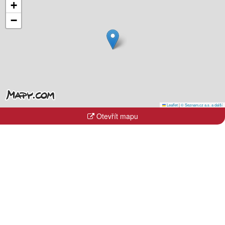
+
−
Leaflet
|
© Seznam.cz a.s. a další
Otevřít mapu