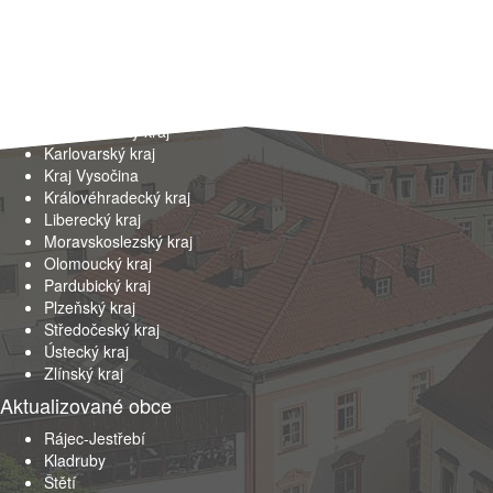
Kraje
Hlavní město Praha
Jihočeský kraj
Jihomoravský kraj
Karlovarský kraj
Kraj Vysočina
Královéhradecký kraj
Liberecký kraj
Moravskoslezský kraj
Olomoucký kraj
Pardubický kraj
Plzeňský kraj
Středočeský kraj
Ústecký kraj
Zlínský kraj
Aktualizované obce
Rájec-Jestřebí
Kladruby
Štětí