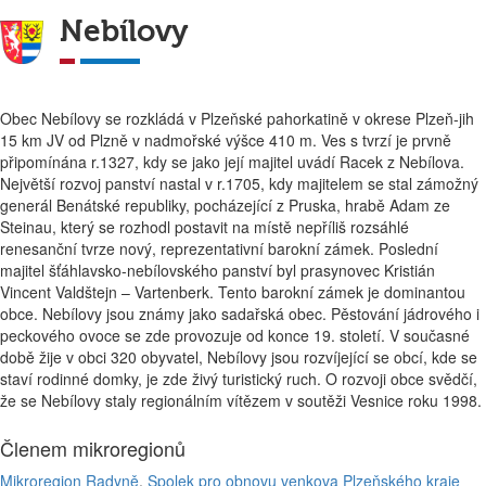
Nebílovy
Obec Nebílovy se rozkládá v Plzeňské pahorkatině v okrese Plzeň-jih
15 km JV od Plzně v nadmořské výšce 410 m. Ves s tvrzí je prvně
připomínána r.1327, kdy se jako její majitel uvádí Racek z Nebílova.
Největší rozvoj panství nastal v r.1705, kdy majitelem se stal zámožný
generál Benátské republiky, pocházející z Pruska, hrabě Adam ze
Steinau, který se rozhodl postavit na místě nepříliš rozsáhlé
renesanční tvrze nový, reprezentativní barokní zámek. Poslední
majitel šťáhlavsko-nebílovského panství byl prasynovec Kristián
Vincent Valdštejn – Vartenberk. Tento barokní zámek je dominantou
obce. Nebílovy jsou známy jako sadařská obec. Pěstování jádrového i
peckového ovoce se zde provozuje od konce 19. století. V současné
době žije v obci 320 obyvatel, Nebílovy jsou rozvíjející se obcí, kde se
staví rodinné domky, je zde živý turistický ruch. O rozvoji obce svědčí,
že se Nebílovy staly regionálním vítězem v soutěži Vesnice roku 1998.
Členem mikroregionů
Mikroregion Radyně
,
Spolek pro obnovu venkova Plzeňského kraje