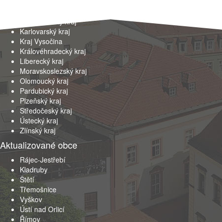
Hlavní město Praha
Jihočeský kraj
Jihomoravský kraj
Karlovarský kraj
Kraj Vysočina
Královéhradecký kraj
Liberecký kraj
Moravskoslezský kraj
Olomoucký kraj
Pardubický kraj
Plzeňský kraj
Středočeský kraj
Ústecký kraj
Zlínský kraj
Aktualizované obce
Rájec-Jestřebí
Kladruby
Štětí
Třemošnice
Vyškov
Ústí nad Orlicí
Římov