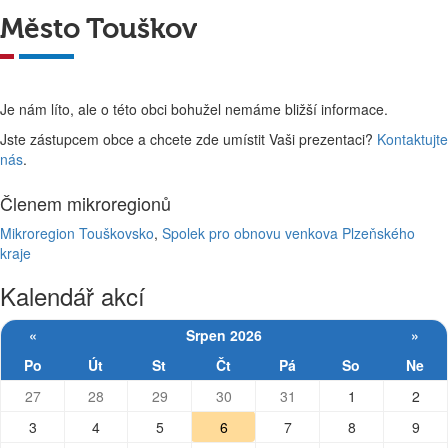
Město Touškov
Je nám líto, ale o této obci bohužel nemáme bližší informace.
Jste zástupcem obce a chcete zde umístit Vaši prezentaci?
Kontaktujte
nás
.
Členem mikroregionů
Mikroregion Touškovsko
,
Spolek pro obnovu venkova Plzeňského
kraje
Kalendář akcí
«
Srpen 2026
»
Po
Út
St
Čt
Pá
So
Ne
27
28
29
30
31
1
2
3
4
5
6
7
8
9