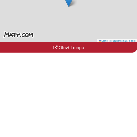
Leaflet
|
© Seznam.cz a.s. a další
Otevřít mapu
Kraje