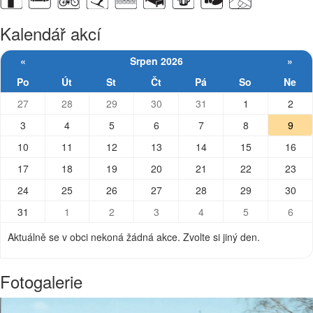
Kalendář akcí
«
Srpen 2026
»
Po
Út
St
Čt
Pá
So
Ne
27
28
29
30
31
1
2
3
4
5
6
7
8
9
10
11
12
13
14
15
16
17
18
19
20
21
22
23
24
25
26
27
28
29
30
31
1
2
3
4
5
6
Aktuálně se v obci nekoná žádná akce. Zvolte si jiný den.
Fotogalerie