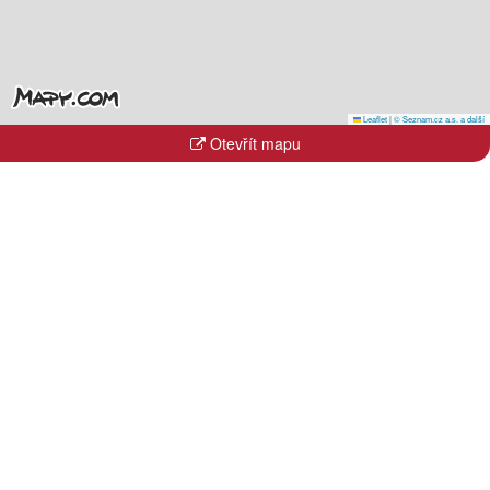
Leaflet
|
© Seznam.cz a.s. a další
Otevřít mapu
Kraje
Hlavní město Praha
Jihočeský kraj