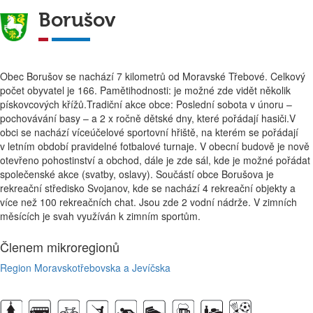
Borušov
Obec Borušov se nachází 7 kilometrů od Moravské Třebové. Celkový
počet obyvatel je 166. Pamětihodnosti: je možné zde vidět několik
pískovcových křížů.Tradiční akce obce: Poslední sobota v únoru –
pochovávání basy – a 2 x ročně dětské dny, které pořádají hasiči.V
obci se nachází víceúčelové sportovní hřiště, na kterém se pořádají
v letním období pravidelné fotbalové turnaje. V obecní budově je nově
otevřeno pohostinství a obchod, dále je zde sál, kde je možné pořádat
společenské akce (svatby, oslavy). Součástí obce Borušova je
rekreační středisko Svojanov, kde se nachází 4 rekreační objekty a
více než 100 rekreačních chat. Jsou zde 2 vodní nádrže. V zimních
měsících je svah využíván k zimním sportům.
Členem mikroregionů
Region Moravskotřebovska a Jevíčska