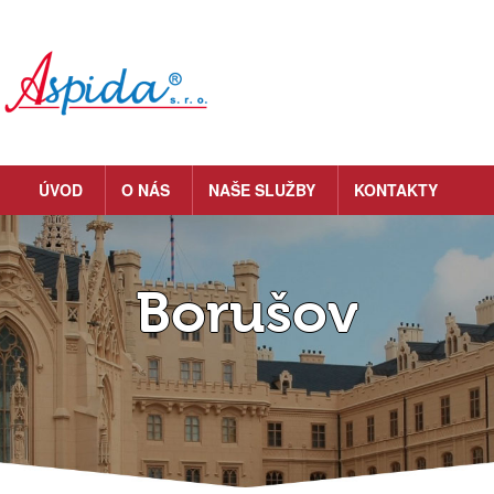
ÚVOD
O NÁS
NAŠE SLUŽBY
KONTAKTY
Borušov