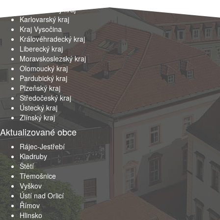
Jihomoravský kraj
Karlovarský kraj
Kraj Vysočina
Královéhradecký kraj
Liberecký kraj
Moravskoslezský kraj
Olomoucký kraj
Pardubický kraj
Plzeňský kraj
Středočeský kraj
Ústecký kraj
Zlínský kraj
Aktualizované obce
Rájec-Jestřebí
Kladruby
Štětí
Třemošnice
Vyškov
Ústí nad Orlicí
Římov
Hlinsko