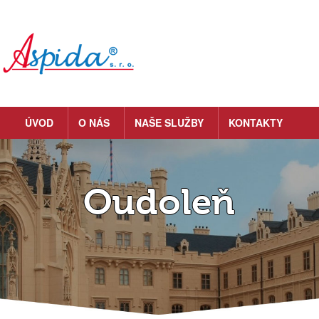
ÚVOD
O NÁS
NAŠE SLUŽBY
KONTAKTY
Oudoleň