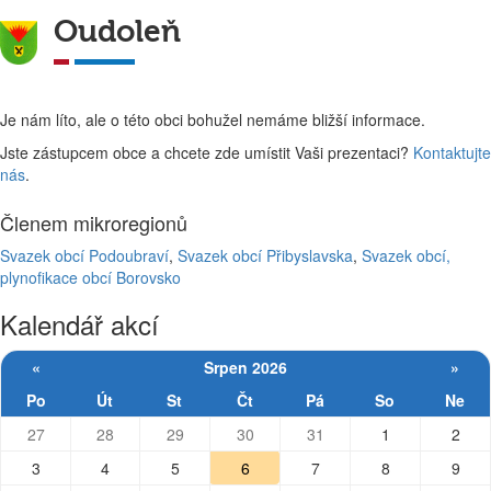
Oudoleň
Je nám líto, ale o této obci bohužel nemáme bližší informace.
Jste zástupcem obce a chcete zde umístit Vaši prezentaci?
Kontaktujte
nás
.
Členem mikroregionů
Svazek obcí Podoubraví
,
Svazek obcí Přibyslavska
,
Svazek obcí,
plynofikace obcí Borovsko
Kalendář akcí
«
Srpen 2026
»
Po
Út
St
Čt
Pá
So
Ne
27
28
29
30
31
1
2
3
4
5
6
7
8
9