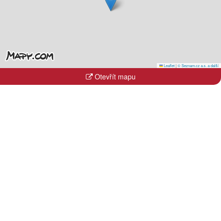
Leaflet
|
© Seznam.cz a.s. a další
Otevřít mapu
Kraje