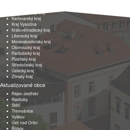
Hlavní město Praha
Jihočeský kraj
Jihomoravský kraj
Karlovarský kraj
Kraj Vysočina
Královéhradecký kraj
Liberecký kraj
Moravskoslezský kraj
Olomoucký kraj
Pardubický kraj
Plzeňský kraj
Středočeský kraj
Ústecký kraj
Zlínský kraj
Aktualizované obce
Rájec-Jestřebí
Kladruby
Štětí
Třemošnice
Vyškov
Ústí nad Orlicí
Římov