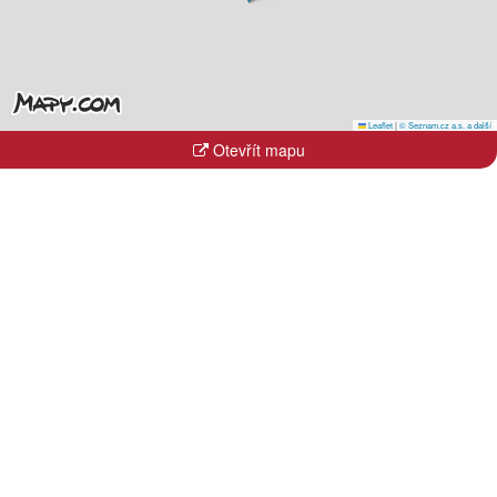
Leaflet
|
© Seznam.cz a.s. a další
Otevřít mapu
Kraje
Hlavní město Praha