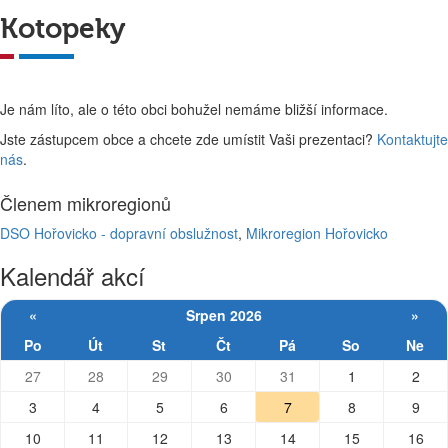
Kotopeky
Je nám líto, ale o této obci bohužel nemáme bližší informace.
Jste zástupcem obce a chcete zde umístit Vaši prezentaci?
Kontaktujte
nás
.
Členem mikroregionů
DSO Hořovicko - dopravní obslužnost
,
Mikroregion Hořovicko
Kalendář akcí
«
Srpen 2026
»
Po
Út
St
Čt
Pá
So
Ne
27
28
29
30
31
1
2
3
4
5
6
7
8
9
10
11
12
13
14
15
16