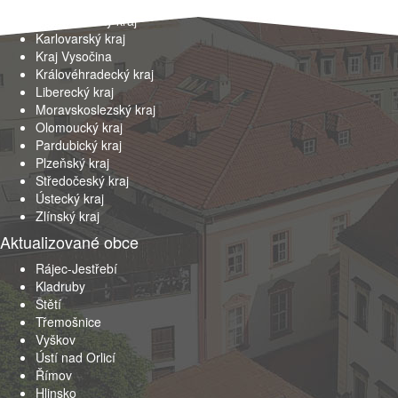
Jihočeský kraj
Jihomoravský kraj
Karlovarský kraj
Kraj Vysočina
Královéhradecký kraj
Liberecký kraj
Moravskoslezský kraj
Olomoucký kraj
Pardubický kraj
Plzeňský kraj
Středočeský kraj
Ústecký kraj
Zlínský kraj
Aktualizované obce
Rájec-Jestřebí
Kladruby
Štětí
Třemošnice
Vyškov
Ústí nad Orlicí
Římov
Hlinsko