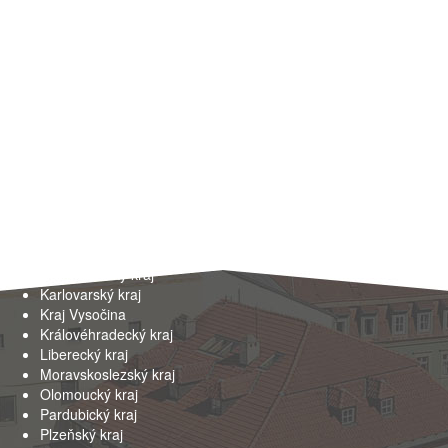
Kraje
Hlavní město Praha
Jihočeský kraj
Jihomoravský kraj
Karlovarský kraj
Kraj Vysočina
Královéhradecký kraj
Liberecký kraj
Moravskoslezský kraj
Olomoucký kraj
Pardubický kraj
Plzeňský kraj