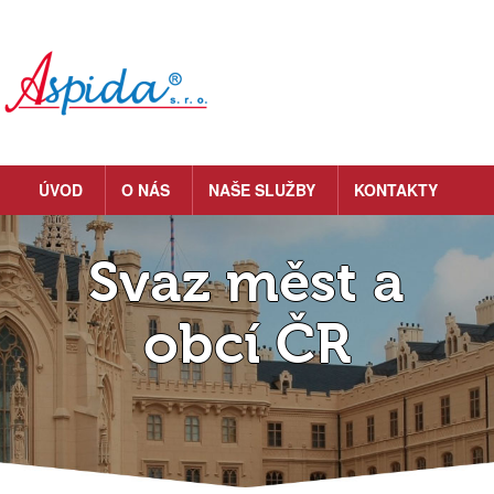
ÚVOD
O NÁS
NAŠE SLUŽBY
KONTAKTY
Svaz měst a
obcí ČR