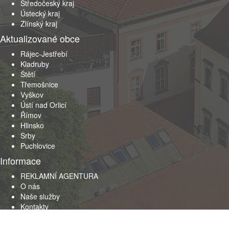
Středočeský kraj
Ústecký kraj
Zlínský kraj
Aktualizované obce
Rájec-Jestřebí
Kladruby
Štětí
Třemošnice
Vyškov
Ústí nad Orlicí
Římov
Hlinsko
Srby
Puchlovice
Informace
REKLAMNÍ AGENTURA
O nás
Naše služby
Kontakty
Obchodní podmínky