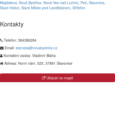
Majdalena
,
Nová Bystřice
,
Nová Ves nad Lužnicí
,
Peč
,
Slavonice
,
Staré Hobzí
,
Staré Město pod Landštejnem
,
Stříbřec
Kontakty
Telefon:
384386284
Email:
starosta@novabystrice.cz
Kontaktní osoba:
Vladimír Bláha
Adresa:
Horní nám. 525, 37881 Slavonice
Ukázat na mapě