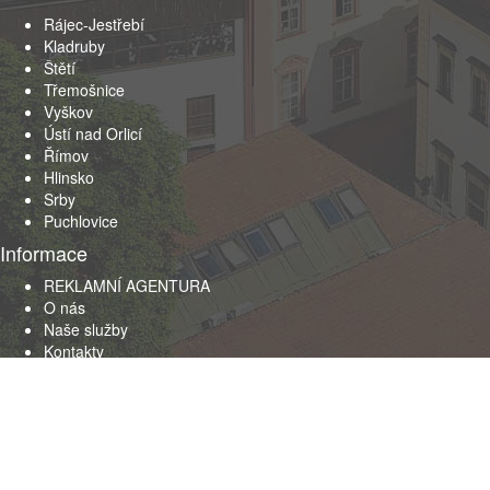
Rájec-Jestřebí
Kladruby
Štětí
Třemošnice
Vyškov
Ústí nad Orlicí
Římov
Hlinsko
Srby
Puchlovice
Informace
REKLAMNÍ AGENTURA
O nás
Naše služby
Kontakty
Obchodní podmínky