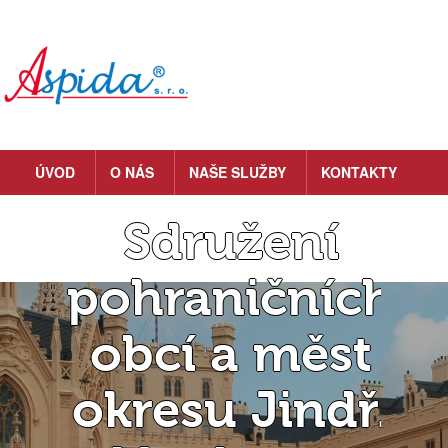
ÚVOD
O NÁS
NAŠE SLUŽBY
KONTAKTY
Sdružení
pohraničních
obcí a měst
okresu Jindř.