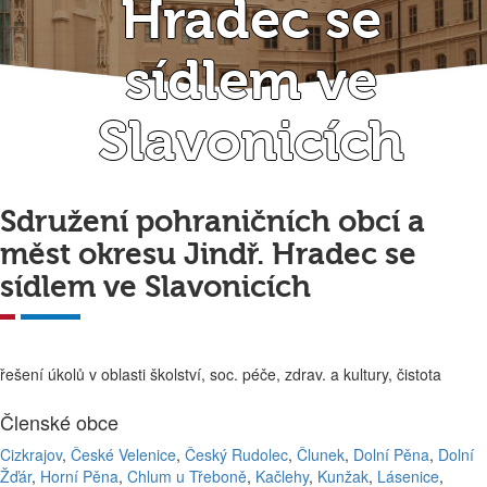
Hradec se
sídlem ve
Slavonicích
Sdružení pohraničních obcí a
měst okresu Jindř. Hradec se
sídlem ve Slavonicích
řešení úkolů v oblasti školství, soc. péče, zdrav. a kultury, čistota
Členské obce
Cizkrajov
,
České Velenice
,
Český Rudolec
,
Člunek
,
Dolní Pěna
,
Dolní
Žďár
,
Horní Pěna
,
Chlum u Třeboně
,
Kačlehy
,
Kunžak
,
Lásenice
,