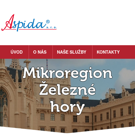
ÚVOD
O NÁS
NAŠE SLUŽBY
KONTAKTY
Mikroregion
Železné
hory