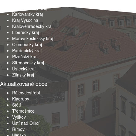
Jihočeský kraj
Jihomoravský kraj
Karlovarský kraj
Kraj Vysočina
Královéhradecký kraj
Liberecký kraj
Moravskoslezský kraj
Olomoucký kraj
Pardubický kraj
Plzeňský kraj
Středočeský kraj
Ústecký kraj
Zlínský kraj
Aktualizované obce
Rájec-Jestřebí
Kladruby
Štětí
Třemošnice
Vyškov
Ústí nad Orlicí
Římov
Hlinsko