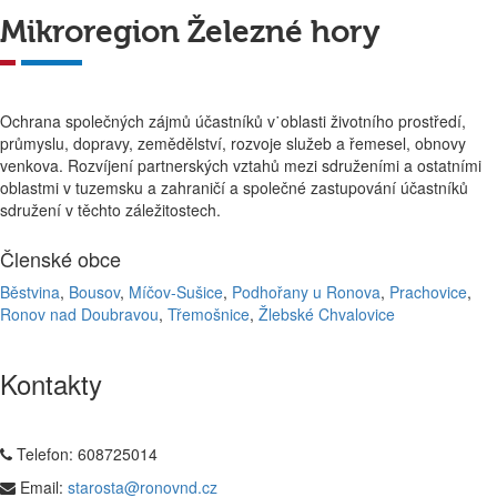
Mikroregion Železné hory
Ochrana společných zájmů účastníků v˙oblasti životního prostředí,
průmyslu, dopravy, zemědělství, rozvoje služeb a řemesel, obnovy
venkova. Rozvíjení partnerských vztahů mezi sdruženími a ostatními
oblastmi v tuzemsku a zahraničí a společné zastupování účastníků
sdružení v těchto záležitostech.
Členské obce
Běstvina
,
Bousov
,
Míčov-Sušice
,
Podhořany u Ronova
,
Prachovice
,
Ronov nad Doubravou
,
Třemošnice
,
Žlebské Chvalovice
Kontakty
Telefon:
608725014
Email:
starosta@ronovnd.cz