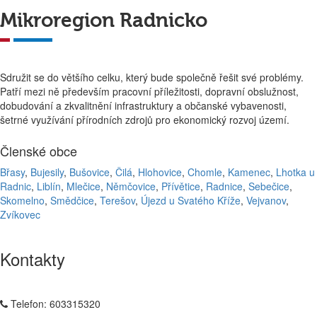
Mikroregion Radnicko
Sdružit se do většího celku, který bude společně řešit své problémy.
Patří mezi ně především pracovní příležitosti, dopravní obslužnost,
dobudování a zkvalitnění infrastruktury a občanské vybavenosti,
šetrné využívání přírodních zdrojů pro ekonomický rozvoj území.
Členské obce
Břasy
,
Bujesily
,
Bušovice
,
Čilá
,
Hlohovice
,
Chomle
,
Kamenec
,
Lhotka u
Radnic
,
Liblín
,
Mlečice
,
Němčovice
,
Přívětice
,
Radnice
,
Sebečice
,
Skomelno
,
Smědčice
,
Terešov
,
Újezd u Svatého Kříže
,
Vejvanov
,
Zvíkovec
Kontakty
Telefon:
603315320