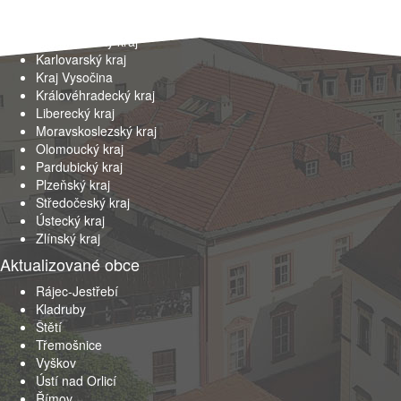
Hlavní město Praha
Jihočeský kraj
Jihomoravský kraj
Karlovarský kraj
Kraj Vysočina
Královéhradecký kraj
Liberecký kraj
Moravskoslezský kraj
Olomoucký kraj
Pardubický kraj
Plzeňský kraj
Středočeský kraj
Ústecký kraj
Zlínský kraj
Aktualizované obce
Rájec-Jestřebí
Kladruby
Štětí
Třemošnice
Vyškov
Ústí nad Orlicí
Římov