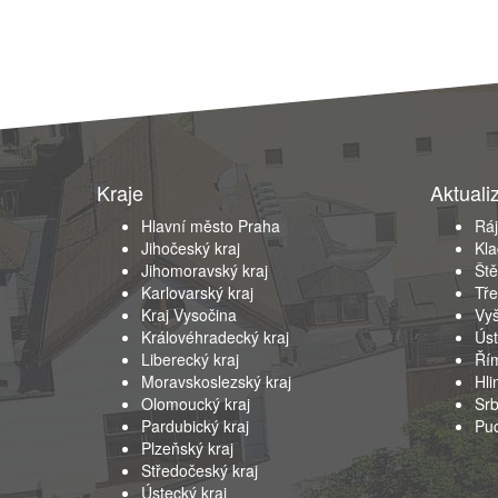
Kraje
Aktuali
Hlavní město Praha
Ráj
Jihočeský kraj
Kla
Jihomoravský kraj
Ště
Karlovarský kraj
Tř
Kraj Vysočina
Vy
Královéhradecký kraj
Úst
Liberecký kraj
Ří
Moravskoslezský kraj
Hli
Olomoucký kraj
Sr
Pardubický kraj
Puc
Plzeňský kraj
Středočeský kraj
Ústecký kraj