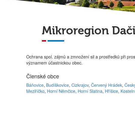
Mikroregion Dač
Ochrana spol. zájmů a zmnožení sil a prostředků při p
významem účastnickou obec.
Členské obce
Báňovice
,
Budíškovice
,
Cizkrajov
,
Červený Hrádek
,
Česk
Meziříčko
,
Horní Němčice
,
Horní Slatina
,
Hříšice
,
Kosteln