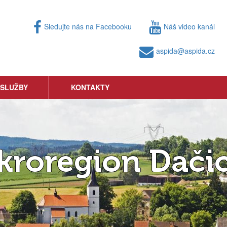
Sledujte nás na Facebooku
Náš video kanál
aspida@aspida.cz
 SLUŽBY
KONTAKTY
kroregion Dači