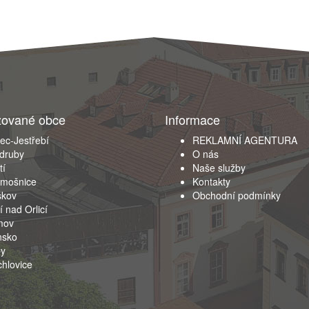
zované obce
Informace
ec-Jestřebí
REKLAMNÍ AGENTURA
druby
O nás
tí
Naše služby
emošnice
Kontakty
škov
Obchodní podmínky
í nad Orlicí
mov
nsko
by
hlovice