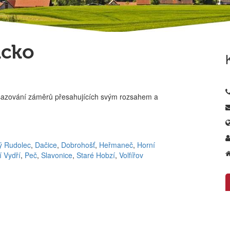
icko
rosazování záměrů přesahujících svým rozsahem a
ý Rudolec
,
Dačice
,
Dobrohošť
,
Heřmaneč
,
Horní
í Vydří
,
Peč
,
Slavonice
,
Staré Hobzí
,
Volfířov