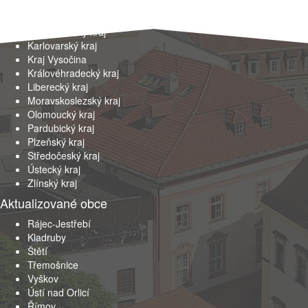
Hlavní město Praha
Jihočeský kraj
Jihomoravský kraj
Karlovarský kraj
Kraj Vysočina
Královéhradecký kraj
Liberecký kraj
Moravskoslezský kraj
Olomoucký kraj
Pardubický kraj
Plzeňský kraj
Středočeský kraj
Ústecký kraj
Zlínský kraj
Aktualizované obce
Rájec-Jestřebí
Kladruby
Štětí
Třemošnice
Vyškov
Ústí nad Orlicí
Římov