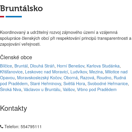
Bruntálsko
Koordinovaný a udržitelný rozvoj zájmového území a vzájemná
spolupráce členských obcí při respektování principů transparentnosti a
zapojování veřejnosti.
Členské obce
Bílčice
,
Bruntál
,
Dlouhá Stráň
,
Horní Benešov
,
Karlova Studánka
,
Křišťanovice
,
Leskovec nad Moravicí
,
Ludvíkov
,
Mezina
,
Milotice nad
Opavou
,
Moravskoslezský Kočov
,
Oborná
,
Razová
,
Roudno
,
Rudná
pod Pradědem
,
Staré Heřminovy
,
Světlá Hora
,
Svobodné Heřmanice
,
Široká Niva
,
Václavov u Bruntálu
,
Valšov
,
Vrbno pod Pradědem
Kontakty
Telefon:
554795111