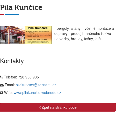
Pila Kunčice
- pergoly, altány – včetně montáže a
dopravy - prodej hraněného řeziva
na vazby, hrandy, fošny, latě..
Kontakty
Telefon:
728 958 935
Email:
pilakuncice@seznam..cz
Web:
www.pilakuncice.webnode.cz
Zpět na stránku obce