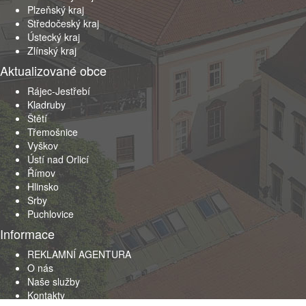
Plzeňský kraj
Středočeský kraj
Ústecký kraj
Zlínský kraj
Aktualizované obce
Rájec-Jestřebí
Kladruby
Štětí
Třemošnice
Vyškov
Ústí nad Orlicí
Římov
Hlinsko
Srby
Puchlovice
Informace
REKLAMNÍ AGENTURA
O nás
Naše služby
Kontakty