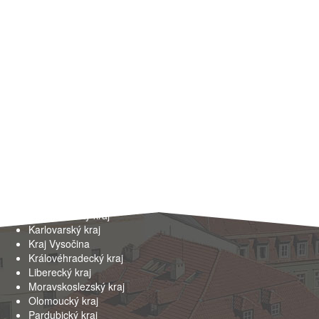
Kraje
Hlavní město Praha
Jihočeský kraj
Jihomoravský kraj
Karlovarský kraj
Kraj Vysočina
Královéhradecký kraj
Liberecký kraj
Moravskoslezský kraj
Olomoucký kraj
Pardubický kraj