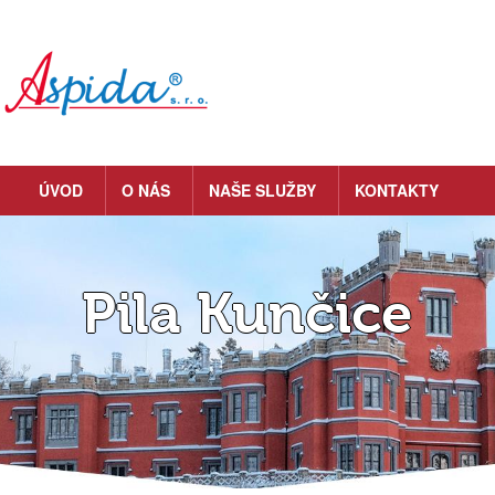
ÚVOD
O NÁS
NAŠE SLUŽBY
KONTAKTY
Pila Kunčice