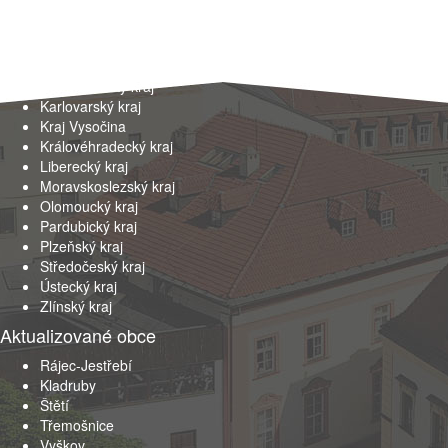
Kraje
Hlavní město Praha
Jihočeský kraj
Jihomoravský kraj
Karlovarský kraj
Kraj Vysočina
Královéhradecký kraj
Liberecký kraj
Moravskoslezský kraj
Olomoucký kraj
Pardubický kraj
Plzeňský kraj
Středočeský kraj
Ústecký kraj
Zlínský kraj
Aktualizované obce
Rájec-Jestřebí
Kladruby
Štětí
Třemošnice
Vyškov