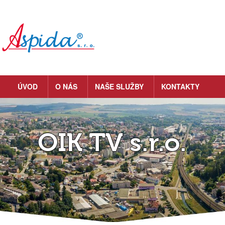
ÚVOD
O NÁS
NAŠE SLUŽBY
KONTAKTY
OIK TV s.r.o.